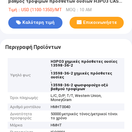
βαθμός τροφίμων πρόσθετων ουσιών H3PO3 CAS
13598-36-2
Τιμή：USD (1100-1350)/MT
MOQ：10 ΑΜ
Καλύτερη τιμή
Επικοινωνήστε
Περιγραφή Προϊόντων
H3PO3 χημικές πρόσθετες ουσίες
13598-36-2
,
13598-36-2 χημικές πρόσθετες
Υψηλό φως
ουσίες
,
13598-36-2 φωσφορούχο οξύ
βαθμού τροφίμων
L/C, D/P, T/T, Western Union,
Όροι πληρωμής
MoneyGram
Αριθμό μοντέλου
HMHT0040
Δυνατότητα
50000 μετρικός τόνος/μετρικοί τόνοι
προσφοράς
το χρόνο
Μάρκα
HMHT