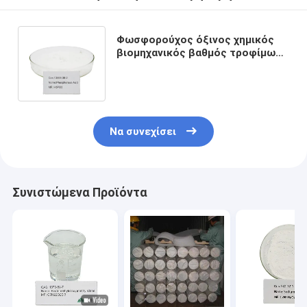
Φωσφορούχος όξινος χημικός
βιομηχανικός βαθμός τροφίμων
πρόσθετων ουσιών H3PO3 CAS
13598-36-2
Να συνεχίσει
Συνιστώμενα Προϊόντα