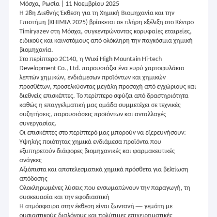
Μόσχα, Ρωσία | 11 Νοεμβρίου 2025
Η 28η Διεθνής Έκθεση για τη Χημική Βιομηχανία και την
Επιστήμη (KHIMIA 2025) βρίσκεται σε πλήρη εξέλιξη στο Κέντρο
Timiryazev στη Μόσχα, συγκεντρώνοντας κορυφαίες εταιρείες,
ειδικούς και καινοτόμους από ολόκληρη την παγκόσμια χημική
βιομηχανία.
Στο περίπτερο 2C140, η Wuxi High Mountain Hi-tech
Development Co., Ltd. παρουσιάζει ένα ευρύ χαρτοφυλάκιο
λεπτών χημικών, ενδιάμεσων προϊόντων και χημικών
προσθέτων, προσελκύοντας μεγάλη προσοχή από εγχώριους και
διεθνείς επισκέπτες. Το περίπτερο σφύζει από δραστηριότητα
καθώς η επαγγελματική μας ομάδα συμμετέχει σε τεχνικές
συζητήσεις, παρουσιάσεις προϊόντων και ανταλλαγές
συνεργασίας.
Οι επισκέπτες στο περίπτερό μας μπορούν να εξερευνήσουν:
Υψηλής ποιότητας χημικά ενδιάμεσα προϊόντα που
εξυπηρετούν διάφορες βιομηχανικές και φαρμακευτικές
ανάγκες
Αξιόπιστα και αποτελεσματικά χημικά πρόσθετα για βελτίωση
απόδοσης
Ολοκληρωμένες λύσεις που ενσωματώνουν την παραγωγή, τη
συσκευασία και την εφοδιαστική
—
Η ατμόσφαιρα στην έκθεση είναι ζωντανή
γεμάτη με
ουσιαστικούς διαλόγους και πολύτιμες επιχειρηματικές